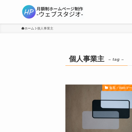
ホーム
個人事業主
個人事業主
– tag –
集客・Webマ