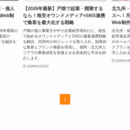
業・個人
【2026年最新】戸畑で起業・開業する
北九州
Web制
なら！格安オウンドメディア×SNS連携
スへ！月
で集客を最大化する戦略
Web制
26年最新の
戸畑の個人事業主や中小企業経営者向けに、格安
北九州・
最高の
で始めるオウンドメディアとSNSの最新連携戦略
経営者必
する秘訣を
を解説。2026年のAIトレンドを取り入れ、効率的
のホーム
な集客とブランド構築を実現し、福岡・北九州エ
クプラン
リアでの事業成長を加速させる具体的な手法を紹
手に入れる
介します。
2026年3
2026年3月26日
1